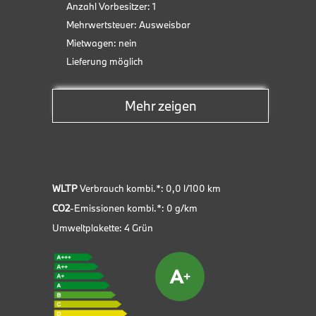
Anzahl Vorbesitzer: 1
M Ho
Mehrwertsteuer: Ausweisbar
Elektrische Sitzeinstellung
Pan
Mietwagen: nein
Adap
ESP
Lieferung möglich
BMW 
Fensterheber
M Sp
Besonderheiten:
Mehr zeigen
Freisprecheinrichtung
Garantie inkl.
Head-up Display
WLTP
Verbrauch kombi.*: 0,0 l/100 km
Kindersitzbefestigung
CO2
-Emissionen kombi.*: 0 g/km
Umweltplakette: 4 Grün
Kurvenlicht
Leichtmetallfelgen
Lichtsensor
Metallic