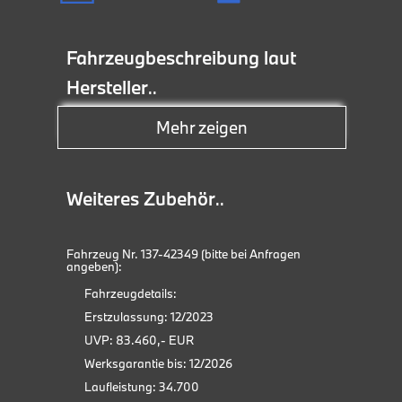
Fahrzeugbeschreibung laut
Hersteller
..
Mehr zeigen
ABS
Anhängerkupplung
Weiteres Zubehör
..
Bluetooth
Bordcomputer
Fahrzeug Nr. 137-42349 (bitte bei Anfragen
Kom
angeben):
BMW
Dachreling
Fahrzeugdetails:
Adap
Erstzulassung: 12/2023
Einparkhilfe Sensoren vorne
Anh
UVP: 83.460,- EUR
BMW 
Einparkhilfe Sensoren hinten
Werksgarantie bis: 12/2026
BMW 
Laufleistung: 34.700
Elektrische Seitenspiegel
Fahr