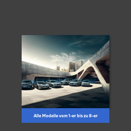
Sportfahrwerk
Sportpaket
Sportsitze
Standheizung
Start Stop Automatik
Tempomat
Traktionskontrolle
Tuner oder Radio
Wegfahrsperre
Zentralverriegelung
Alle Modelle vom 1-er bis zu 8-er