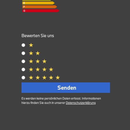
MP3 Schnittstelle
Multifunktionslenkrad
Navigationssystem
Bewerten Sie uns
★
Nichtraucher Fahrzeug
★
★
Panorama Dach
★
★
★
★
★
★
★
Regensensor
★
★
★
★
★
Scheckheftgepflegt
Senden
Schiebedach
Es werden keine persönlichen Daten erfasst. Informationen
hierzu finden Sie auch in unserer
Datenschutzerklärung
Servolenkung
Sitzheizung