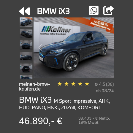
BMW iX3
★
★
★
★
★
ø
meinen-bmw-
4.5 (36)
kaufen.de
ab 08/24
BMW iX3
M Sport Impressive, AHK,
HUD, PANO, H&K., 20Zoll, KOMFORT
46.890,- €
39.403,- € Netto,
19% MwSt.