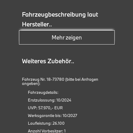
Fahrzeugbeschreibung laut
Hersteller
..
Mehr zeigen
ABS
Bluetooth
Weiteres Zubehör
..
Bordcomputer
Dachreling
Fahrzeug Nr. 18-73780 (bitte bei Anfragen
Adap
angeben):
M Ho
Rückfahrkamera
Fahrzeugdetails:
Kom
Erstzulassung: 10/2024
Einparkhilfe Sensoren vorne
M Sp
UVP: 57.970,- EUR
Adap
Einparkhilfe Sensoren hinten
Werksgarantie bis: 10/2027
Pan
Laufleistung: 26.100
Elektrische Seitenspiegel
HUD
Anzahl Vorbesitzer: 1