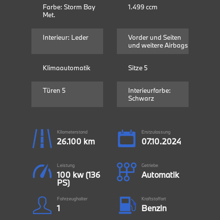
Farbe: Storm Bay
1.499 ccm
Met.
Interieur: Leder
Vorder und Seiten
und weitere Airbags
Klimaautomatik
Sitze 5
Türen 5
Interieurfarbe:
Schwarz
Kilometerstand
Erstzulassung
26.100 km
07.10.2024
Leistung
Getriebe
100 kw (136
Automatik
PS)
Fahrzeughalter
Kraftstoffart
1
Benzin