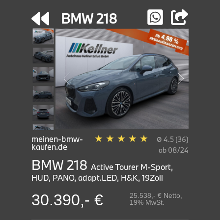
BMW 218
★
★
★
★
★
ø
meinen-bmw-
4.5 (36)
kaufen.de
ab 08/24
BMW 218
Active Tourer M-Sport,
HUD, PANO, adapt.LED, H&K, 19Zoll
30.390,- €
25.538,- € Netto,
19% MwSt.