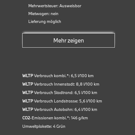
Harm
Mehrwertsteuer: Ausweisbar
Elektrische Sitzeinstellung
Lief
Mietwagen: nein
Pan
ESP
Lieferung möglich
BMW
Fensterheber
Besonderheiten:
Mehr zeigen
Freisprecheinrichtung
Garantie inkl.
Head-up Display
WLTP
Verbrauch kombi.*: 6,5 l/100 km
Kindersitzbefestigung
WLTP
Verbrauch Innenstadt: 8,8 l/100 km
WLTP
Leichtmetallfelgen
Verbrauch Stadtrand: 6,5 l/100 km
WLTP
Verbrauch Landstrasse: 5,6 l/100 km
Lichtsensor
WLTP
Verbrauch Autobahn: 6,4 l/100 km
Metallic
CO2
-Emissionen kombi.*: 146 g/km
Umweltplakette: 4 Grün
MP3 Schnittstelle