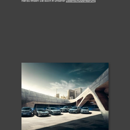
hierzu finden Sie auch in unserer
Datenschutzerklärung
Sportpaket
Sportsitze
Start Stop Automatik
Tempomat
Traktionskontrolle
Tuner oder Radio
Wegfahrsperre
Zentralverriegelung